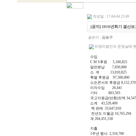
작성일 : 17-04-04 23:49
[공지] 2016년회기 결산보
글쓴이 :
김승구
비영리법인의 운영실태 현황.h
수입
C M S후원 5,180,825
일반분납 7,830,000
소 계 13,010,825
특별 후원금 97,500,000
소손콘서트 후원금 8,152,370
이자수입 26,441
기타 803,593
국고지원금(반환)잔액 34,547,
소계 43,529,409
책 판매 33,647,010
전년도 이월금 16,765,294
계 204,451,538
지출
1주년 행사 2,318,700