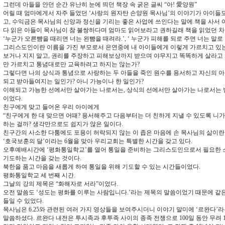
그런데 아들을 안던 순간 유난히 눈에 띄던 책장 속 굵은 글씨 “아! 愛양원”
어릴 때 엄마에게서 자주 들었던 ‘사랑의 원자탄 손양원 목사님’의 이야기가 아이들도
고, 수익금은 목사님의 신앙과 정신을 기리는 좋은 사업에 쓰인다는 말에 책을 사서 
다 읽은 아들이 목사님이 참 불쌍하다며 엄마도 읽어보라고 권하길래 책을 읽었던 차
‘누군가 오른뺨을 때리면 너는 왼뺨을 때려라.’, ‘ 누군가 피해를 되로 주면 너는 말로
그리스도인이란 이름을 가진 부모로서 은연중에 내 아이들에게 이렇게 가르치고 있는
보거나 지지 말고, 권리를 주장하고 피해보상까지 받으며 야무지고 똑똑하게 살라고
만 가르치고 통념대로만 교육하려고 하지는 않는가?
그렇다면 나의 상식과 통념으로 사랑하는 두 아들을 죽인 원수를 용서하고 자신의 
되고 받아들여지는 일인가? 아니 가능이나 한 일인가?
이해되고 가능한 선에서만 살아가는 나로서는, 상식의 선에서만 살아가는 나로서는 
이었다.
친구에게 맞고 들어온 우리 아이에게
“친구에게 한 대 맞으면 어때? 용서해주고 다음부터는 더 친하게 지낼 수 있도록 니가 
하는 걸까? 생각만으로도 쉽지가 않은 일이다.
친구간의 사소한 다툼에도 포용이 허락되지 않는 이 좁은 마음에 손 목사님의 삶이란
‘호국보훈의 달’이라는 6월을 맞아 우리교회는 특별한 시간을 갖고 있다.
오후예배시간에 ‘평화통일학교’를 열어 통일을 준비하는 그리스도인으로서 필요한 
기도하는 시간을 갖는 것이다.
북한을 품고 마음을 새롭게 하여 통일을 위해 기도할 수 있는 시간들이었다.
평화통일학교 세 번째 시간.
그날의 강의 제목은 “화해자로 서라”이었다.
오전 말씀도 ‘성도는 평화를 이루는 사람입니다.’라는 제목의 말씀이었기 때문에 같은
들일 수 있었다.
목사님은 6.25와 관련된 여러 가지 영상들을 보여주시더니 이야기 말미에 ‘르완다’
말씀하셨다. 르완다 내전은 투시족과 후투족 사이의 종족 전쟁으로 100일 동안 무려 1