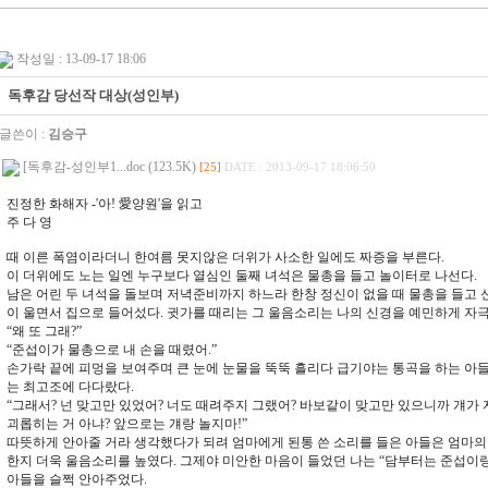
작성일 : 13-09-17 18:06
독후감 당선작 대상(성인부)
글쓴이 :
김승구
[독후감-성인부1...doc (123.5K)
[25]
DATE : 2013-09-17 18:06:50
진정한 화해자 -'아! 愛양원'을 읽고
주 다 영
때 이른 폭염이라더니 한여름 못지않은 더위가 사소한 일에도 짜증을 부른다.
이 더위에도 노는 일엔 누구보다 열심인 둘째 녀석은 물총을 들고 놀이터로 나선다.
남은 어린 두 녀석을 돌보며 저녁준비까지 하느라 한창 정신이 없을 때 물총을 들고 
이 울면서 집으로 들어섰다. 귓가를 때리는 그 울음소리는 나의 신경을 예민하게 자
“왜 또 그래?”
“준섭이가 물총으로 내 손을 때렸어.”
손가락 끝에 피멍을 보여주며 큰 눈에 눈물을 뚝뚝 흘리다 급기야는 통곡을 하는 아
는 최고조에 다다랐다.
“그래서? 넌 맞고만 있었어? 너도 때려주지 그랬어? 바보같이 맞고만 있으니까 걔가
괴롭히는 거 아냐? 앞으로는 걔랑 놀지마!”
따뜻하게 안아줄 거라 생각했다가 되려 엄마에게 된통 쓴 소리를 들은 아들은 엄마
한지 더욱 울음소리를 높였다. 그제야 미안한 마음이 들었던 나는 “담부터는 준섭이랑
아들을 슬쩍 안아주었다.