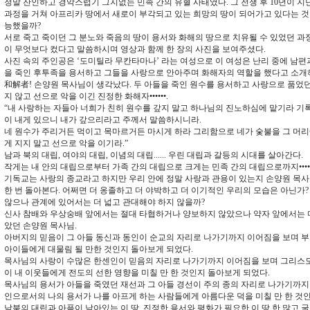
정말 잔인하고 경악스럽기 그지없는 민족 간의 유혈 사태였다. 그 전쟁 후 10년이 지난
과정을 거쳐 아프리카 땅에서 새로이 부각되고 있는 희망의 땅이 되어가고 있다는 것이
능했을까?
서로 죽고 죽이던 그 분노와 죽음의 땅이 용서와 화해의 땅으로 치유될 수 있었던 
이 무엇보다 컸다고 말씀하시며 영상과 함께 한 장의 사진을 보여주셨다.
사진 속의 주인공은 ‘도미틸라 무칸타마나’ 라는 여성으로 이 여성은 난리 중에 남편
을 죽인 후투족을 용서하고 그들을 사랑으로 안아주며 화해자의 역할을 했다고 소개
和解者! 손양원 목사님이 생각났다. 두 아들을 죽인 원수를 용서하고 사랑으로 품었던
지 않고 선으로 악을 이긴 진정한 화해자••••••.
“내 사랑하는 자들아 너희가 친히 원수를 갚지 말고 하나님의 진노하심에 맡기라 기
이 내게 있으니 내가 갚으리라고 주께서 말씀하시니라.
네 원수가 주리거든 먹이고 목마르거든 마시게 하라 그리함으로 네가 숯불을 그 머리
게 지지 말고 선으로 악을 이기라.”
남과 북의 대립, 여야의 대립, 이념의 대립...... 우린 대립과 갈등의 시대를 살아간다.
작게는 내 안의 대립으로부터 가족 간의 대립으로 크게는 민족 간의 대립으로까지•••••
기독교는 사랑의 종교라고 하지만 우리 안에 정말 사랑과 관용이 있는지 손양원 목사
한 번 돌아본다. 어쩌면 더 옹졸하고 더 야박하고 더 이기적인 우리의 모습은 아닌가
않으나 관계에 있어서는 더 넓고 관대해야 하지 않을까?
신사 참배와 우상숭배 앞에서는 절대 타협하거나 양보하지 않았으나 약자 앞에서는 
았던 손양원 목사님.
아버지의 믿음이 그 아들 동신과 동인이 순교의 자리로 나가기까지 이어짐을 보며 
아이들에게 대물림 될 만한 것인지 돌아보게 되었다.
목사님의 사랑이 수많은 한센인이 믿음의 자리로 나가기까지 이어짐을 보며 그리스
이 내 이웃들에게 전도의 선한 영향을 미칠 만 한 것인지 돌아보게 되었다.
목사님의 용서가 아들을 죽였던 재선과 그 아들 경선이 주의 종의 자리로 나가기까
인으로서의 나의 용서가 나를 아프게 하는 사람들에게 아름다운 덕을 미칠 만 한 것
남북의 대립과 아픔이 남아있는 이 땅, 진정한 용서와 평화가 필요한 이 땅 한 많고 굴